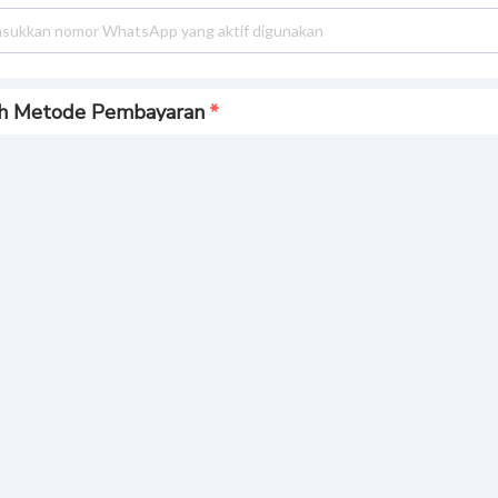
ih Metode Pembayaran
Bank BCA
Bank MANDIRI
gkasan Pembayaran
Please
l Bayar
wait...
BUAT PESANAN
 299.
000
Informasi Pribadi Anda Aman