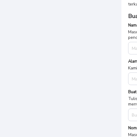
terk
Bua
Nama
Masu
penc
Alam
Kami
Buat
Tuli
meny
Nom
Masu