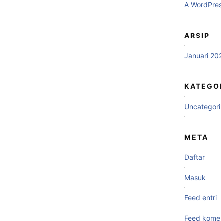
A WordPre
ARSIP
Januari 20
KATEGO
Uncategor
META
Daftar
Masuk
Feed entri
Feed kome