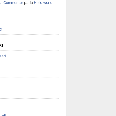
ss Commenter
pada
Hello world!
21
RI
ized
ntar