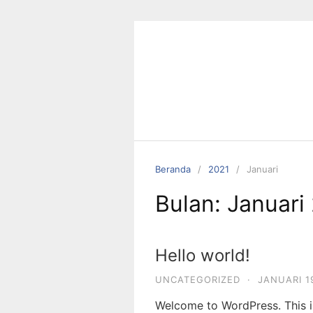
Langsung
ke
konten
Beranda
2021
Januari
Bulan:
Januari
Hello world!
UNCATEGORIZED
·
JANUARI 1
Welcome to WordPress. This is 