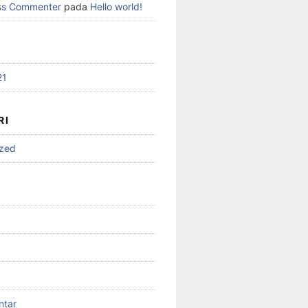
ss Commenter
pada
Hello world!
21
RI
ized
ntar