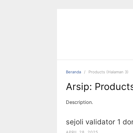
Langsung
ke
konten
Beranda
Products (Halaman 3)
Arsip:
Product
Description.
sejoli validator 1 d
APRIL 28, 2025