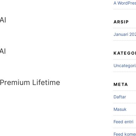
A WordPre
I​
ARSIP
Januari 20
AI
KATEGO
Uncategor
Premium Lifetime
META
Daftar
Masuk
Feed entri
Feed kome